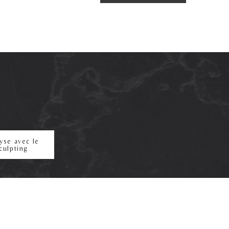
yse avec le
culpting