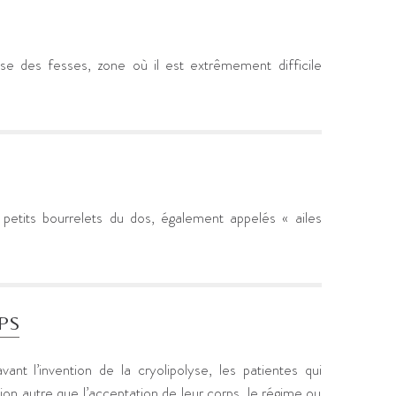
e des fesses, zone où il est extrêmement difficile
etits bourrelets du dos, également appelés « ailes
PS
vant l’invention de la cryolipolyse, les patientes qui
tion autre que l’acceptation de leur corps, le régime ou