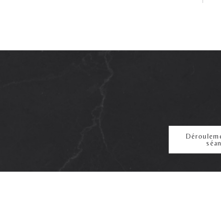
Dérouleme
séa